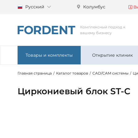
Русский
Колумбус
Вн
Комплексный подход к
вашему бизнесу
Товары и комплекты
Открытие клиник
Главная страница
/
Каталог товаров
/
CAD/CAM системы
/
Ци
Циркониевый блок ST-C