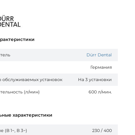
арактеристики
тель
Dürr Dental
Германия
о обслуживаемых установок
На 3 установки
ельность (л/мин)
600 л/мин.
ьные характеристики
(В 1~, В 3~)
230 / 400