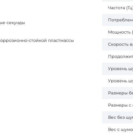
Частота (Гц
Потреблени
ные секунды
Мощность (
коррозионно-стойкой пластмассы
Скорость в
Продолжите
Уровень шу
Уровень шу
Размеры бе
Размеры с 
Вес без шу
Вес с шумо