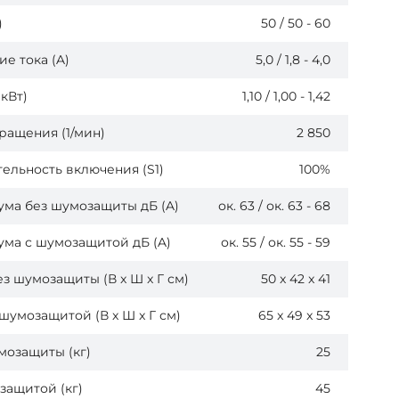
)
50 / 50 - 60
е тока (A)
5,0 / 1,8 - 4,0
кВт)
1,10 / 1,00 - 1,42
ращения (1/мин)
2 850
льность включения (S1)
100%
ма без шумозащиты дБ (A)
ок. 63 / ок. 63 - 68
ма с шумозащитой дБ (A)
ок. 55 / ок. 55 - 59
з шумозащиты (В x Ш x Г см)
50 x 42 x 41
шумозащитой (В x Ш x Г см)
65 x 49 x 53
мозащиты (кг)
25
защитой (кг)
45