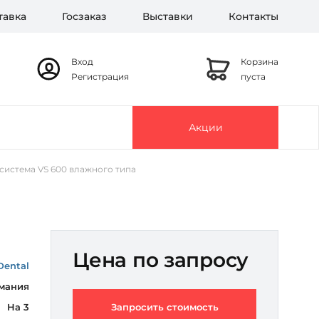
тавка
Госзаказ
Выставки
Контакты
Вход
Корзина
Регистрация
пуста
Акции
система VS 600 влажного типа
Цена по запросу
Dental
мания
На 3
Запросить стоимость