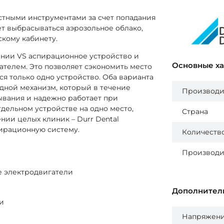
ными инструментами за счет попадания
т выбрасываться аэрозольное облако,
скому кабинету.
нии VS аспирационное устройство и
Основные х
ателем. Это позволяет сэкономить место
ся только одно устройство. Оба варианта
дной механизм, который в течение
Производи
ывания и надежно работает при
дельном устройстве на одно место,
Страна
ии целых клиник – Durr Dental
ирационную систему.
Количеств
Производит
е электродвигатели
Дополнител
и
Напряжение 