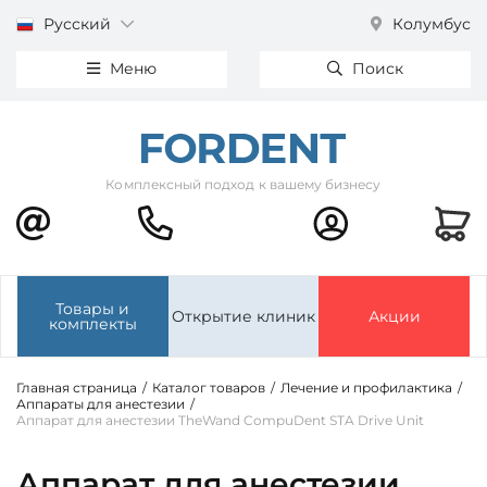
Русский
Колумбус
Меню
Поиск
Комплексный подход к вашему бизнесу
Товары и
Открытие клиник
Акции
комплекты
Главная страница
/
Каталог товаров
/
Лечение и профилактика
/
Аппараты для анестезии
/
Аппарат для анестезии TheWand CompuDent STA Drive Unit
Аппарат для анестезии