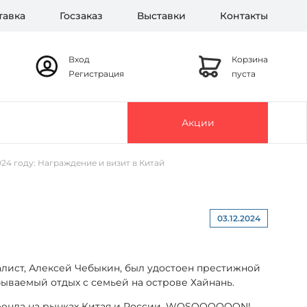
тавка
Госзаказ
Выставки
Контакты
Вход
Корзина
Регистрация
пуста
Акции
 году: Награждение и визит в Китай
03.12.2024
алист, Алексей Чебыкин, был удостоен престижной
ываемый отдых с семьей на острове Хайнань.
бренда на рынках Китая и России. WOSOOOOOON!