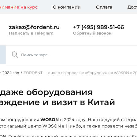
имание на курс
О компании
Оплата
Дос
zakaz@fordent.ru
+7 (495) 989-51-66
Написать в Telegram
Обратный звонок
 2024 год
/
FORDENT — лидер по продаже оборудования WOSON в 2024
одаже оборудования
аждение и визит в Китай
жам оборудования
WOSON
в 2024 году. Наш ведущий специ
триальный центр WOSON в Нинбо, а также провести незаб
, Frankie, за его личный вклад в укрепление лидерства 