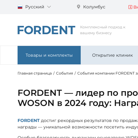
Русский
Колумбус
Вн
Комплексный подход к
вашему бизнесу
Товары и комплекты
Открытие клиник
Главная страница
/
События
/
События компании FORDENT за
FORDENT — лидер по пр
WOSON в 2024 году: Нагр
FORDENT
достиг рекордных результатов по прода
награды — уникальной возможности посетить индус
Особую благодарность выражаем основателю WOSON